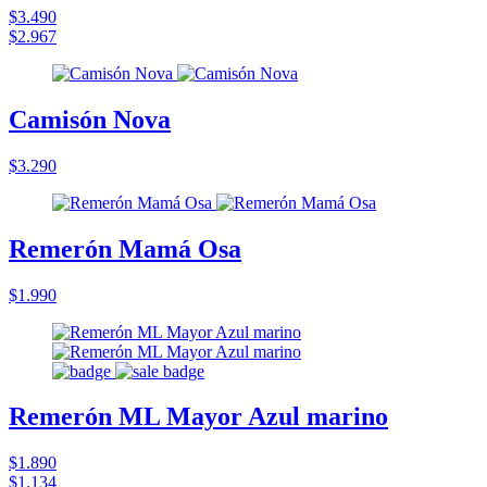
$3.490
$2.967
Camisón Nova
$3.290
Remerón Mamá Osa
$1.990
Remerón ML Mayor Azul marino
$1.890
$1.134