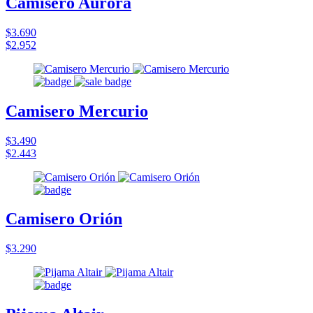
Camisero Aurora
$3.690
$2.952
Camisero Mercurio
$3.490
$2.443
Camisero Orión
$3.290