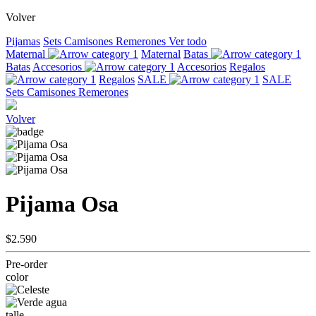
Volver
Pijamas
Sets
Camisones
Remerones
Ver todo
Maternal
Maternal
Batas
Batas
Accesorios
Accesorios
Regalos
Regalos
SALE
SALE
Sets
Camisones
Remerones
Volver
Pijama Osa
$2.590
Pre-order
color
talle